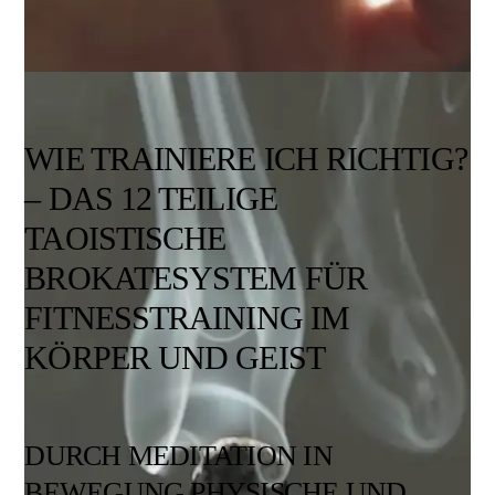
WIE TRAINIERE ICH RICHTIG?
– DAS 12 TEILIGE
TAOISTISCHE
BROKATESYSTEM FÜR
FITNESSTRAINING IM
KÖRPER UND GEIST
DURCH MEDITATION IN
BEWEGUNG PHYSISCHE UND