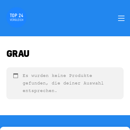
Skip
to
M
content
GRAU
Es wurden keine Produkte
gefunden, die deiner Auswahl
entsprechen.