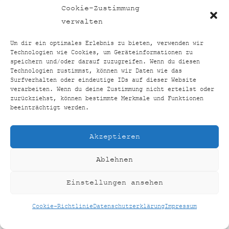
TOP24VERGLEICH
BACK
Cookie-Zustimmung
TO
FACEBOOK
INSTAGRAM
verwalten
TOP
Um dir ein optimales Erlebnis zu bieten, verwenden wir
Technologien wie Cookies, um Geräteinformationen zu
HOME
SHOP
KONTAKT
IMPRESSUM
speichern und/oder darauf zuzugreifen. Wenn du diesen
Technologien zustimmst, können wir Daten wie das
DATENSCHUTZERKLÄRUNG
Surfverhalten oder eindeutige IDs auf dieser Website
COOKIE-RICHTLINIE (EU)
verarbeiten. Wenn du deine Zustimmung nicht erteilst oder
zurückziehst, können bestimmte Merkmale und Funktionen
©
TOP24VERGLEICH
2026
beeinträchtigt werden.
CREATED BY
AUSEINERHAND
Akzeptieren
Ablehnen
Einstellungen ansehen
Cookie-Richtlinie
Datenschutzerklärung
Impressum