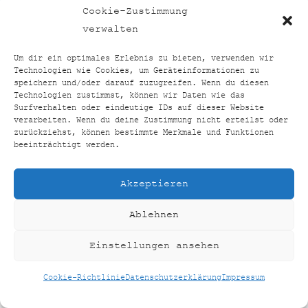
TOP24VERGLEICH
BACK
Cookie-Zustimmung
TO
FACEBOOK
INSTAGRAM
verwalten
TOP
Um dir ein optimales Erlebnis zu bieten, verwenden wir
Technologien wie Cookies, um Geräteinformationen zu
HOME
SHOP
KONTAKT
IMPRESSUM
speichern und/oder darauf zuzugreifen. Wenn du diesen
Technologien zustimmst, können wir Daten wie das
DATENSCHUTZERKLÄRUNG
Surfverhalten oder eindeutige IDs auf dieser Website
COOKIE-RICHTLINIE (EU)
verarbeiten. Wenn du deine Zustimmung nicht erteilst oder
zurückziehst, können bestimmte Merkmale und Funktionen
©
TOP24VERGLEICH
2026
beeinträchtigt werden.
CREATED BY
AUSEINERHAND
Akzeptieren
Ablehnen
Einstellungen ansehen
Cookie-Richtlinie
Datenschutzerklärung
Impressum