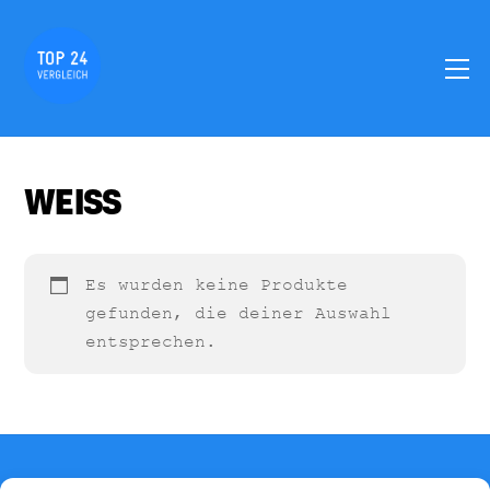
Skip
to
M
content
WEISS
Es wurden keine Produkte
gefunden, die deiner Auswahl
entsprechen.