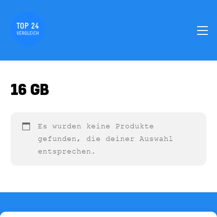
Skip
to
M
content
16 GB
Es wurden keine Produkte
gefunden, die deiner Auswahl
entsprechen.