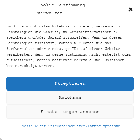
TOP24VERGLEICH
BACK
Cookie-Zustimmung
TO
FACEBOOK
INSTAGRAM
verwalten
TOP
Um dir ein optimales Erlebnis zu bieten, verwenden wir
Technologien wie Cookies, um Geräteinformationen zu
HOME
SHOP
KONTAKT
IMPRESSUM
speichern und/oder darauf zuzugreifen. Wenn du diesen
Technologien zustimmst, können wir Daten wie das
DATENSCHUTZERKLÄRUNG
Surfverhalten oder eindeutige IDs auf dieser Website
COOKIE-RICHTLINIE (EU)
verarbeiten. Wenn du deine Zustimmung nicht erteilst oder
zurückziehst, können bestimmte Merkmale und Funktionen
©
TOP24VERGLEICH
2026
beeinträchtigt werden.
CREATED BY
AUSEINERHAND
Akzeptieren
Ablehnen
Einstellungen ansehen
Cookie-Richtlinie
Datenschutzerklärung
Impressum