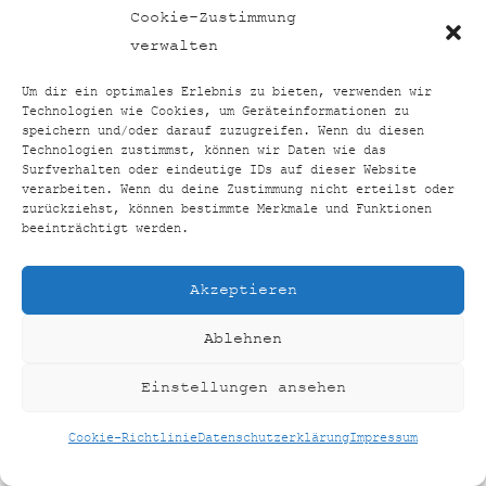
TOP24VERGLEICH
BACK
Cookie-Zustimmung
TO
FACEBOOK
INSTAGRAM
verwalten
TOP
Um dir ein optimales Erlebnis zu bieten, verwenden wir
Technologien wie Cookies, um Geräteinformationen zu
HOME
SHOP
KONTAKT
IMPRESSUM
speichern und/oder darauf zuzugreifen. Wenn du diesen
Technologien zustimmst, können wir Daten wie das
DATENSCHUTZERKLÄRUNG
Surfverhalten oder eindeutige IDs auf dieser Website
COOKIE-RICHTLINIE (EU)
verarbeiten. Wenn du deine Zustimmung nicht erteilst oder
zurückziehst, können bestimmte Merkmale und Funktionen
©
TOP24VERGLEICH
2026
beeinträchtigt werden.
CREATED BY
AUSEINERHAND
Akzeptieren
Ablehnen
Einstellungen ansehen
Cookie-Richtlinie
Datenschutzerklärung
Impressum