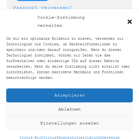
Passwort vergessen?
Cookie-Zustimmung
verwalten
Um dir ein optimales Erlebnis zu bieten, verwenden wir
Technologien wie Cookies, um Geräteinformationen zu
speichern und/oder darauf zuzugreifen. Wenn du diesen
Technologien zustimmst, können wir Daten wie das
TOP24VERGLEICH
BACK
Surfverhalten oder eindeutige IDs auf dieser Website
TO
verarbeiten. Wenn du deine Zustimmung nicht erteilst oder
FACEBOOK
INSTAGRAM
zurückziehst, können bestimmte Merkmale und Funktionen
TOP
beeinträchtigt werden.
HOME
SHOP
KONTAKT
IMPRESSUM
Akzeptieren
DATENSCHUTZERKLÄRUNG
Ablehnen
COOKIE-RICHTLINIE (EU)
©
TOP24VERGLEICH
2026
Einstellungen ansehen
CREATED BY
AUSEINERHAND
Cookie-Richtlinie
Datenschutzerklärung
Impressum