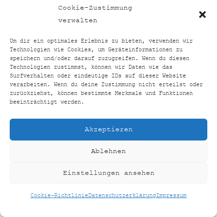
TOP24VERGLEICH
BACK
Cookie-Zustimmung
TO
FACEBOOK
INSTAGRAM
verwalten
TOP
Um dir ein optimales Erlebnis zu bieten, verwenden wir
Technologien wie Cookies, um Geräteinformationen zu
HOME
SHOP
KONTAKT
IMPRESSUM
speichern und/oder darauf zuzugreifen. Wenn du diesen
Technologien zustimmst, können wir Daten wie das
DATENSCHUTZERKLÄRUNG
Surfverhalten oder eindeutige IDs auf dieser Website
COOKIE-RICHTLINIE (EU)
verarbeiten. Wenn du deine Zustimmung nicht erteilst oder
zurückziehst, können bestimmte Merkmale und Funktionen
©
TOP24VERGLEICH
2026
beeinträchtigt werden.
CREATED BY
AUSEINERHAND
Akzeptieren
Ablehnen
Einstellungen ansehen
Cookie-Richtlinie
Datenschutzerklärung
Impressum