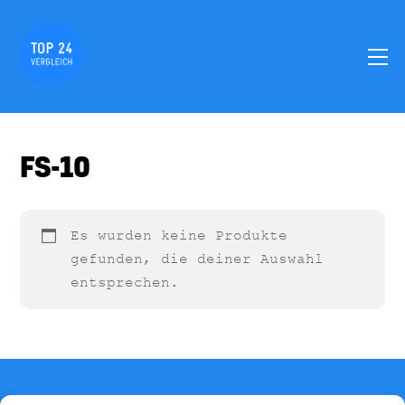
Skip
to
M
content
FS-10
Es wurden keine Produkte
gefunden, die deiner Auswahl
entsprechen.