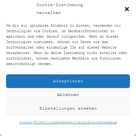
TOP24VERGLEICH
BACK
Cookie-Zustimmung
TO
FACEBOOK
INSTAGRAM
verwalten
TOP
Um dir ein optimales Erlebnis zu bieten, verwenden wir
Technologien wie Cookies, um Geräteinformationen zu
HOME
SHOP
KONTAKT
IMPRESSUM
speichern und/oder darauf zuzugreifen. Wenn du diesen
Technologien zustimmst, können wir Daten wie das
DATENSCHUTZERKLÄRUNG
Surfverhalten oder eindeutige IDs auf dieser Website
COOKIE-RICHTLINIE (EU)
verarbeiten. Wenn du deine Zustimmung nicht erteilst oder
zurückziehst, können bestimmte Merkmale und Funktionen
©
TOP24VERGLEICH
2026
beeinträchtigt werden.
CREATED BY
AUSEINERHAND
Akzeptieren
Ablehnen
Einstellungen ansehen
Cookie-Richtlinie
Datenschutzerklärung
Impressum