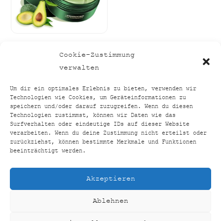
Cookie-Zustimmung
B
e
w
verwalten
e
r
t
e
Um dir ein optimales Erlebnis zu bieten, verwenden wir
t
Technologien wie Cookies, um Geräteinformationen zu
m
i
speichern und/oder darauf zuzugreifen. Wenn du diesen
t
0
Technologien zustimmst, können wir Daten wie das
TOP24VERGLEICH
BACK
v
Surfverhalten oder eindeutige IDs auf dieser Website
o
n
TO
verarbeiten. Wenn du deine Zustimmung nicht erteilst oder
5
FACEBOOK
INSTAGRAM
zurückziehst, können bestimmte Merkmale und Funktionen
TOP
beeinträchtigt werden.
HOME
SHOP
KONTAKT
IMPRESSUM
Akzeptieren
DATENSCHUTZERKLÄRUNG
Ablehnen
COOKIE-RICHTLINIE (EU)