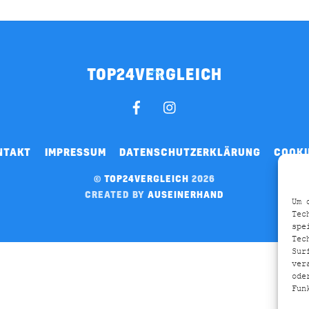
TOP24VERGLEICH
BACK
TO
FACEBOOK
INSTAGRAM
TOP
NTAKT
IMPRESSUM
DATENSCHUTZERKLÄRUNG
COOKI
©
TOP24VERGLEICH
2026
CREATED BY
AUSEINERHAND
Um 
Tec
spe
Tec
Sur
ver
ode
Fun