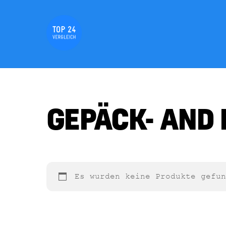
Skip
to
content
GEPÄCK- AND
Es wurden keine Produkte gefun