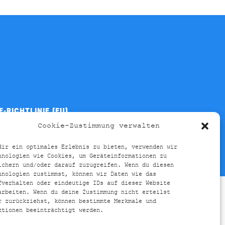
E-RICHTLINIE (EU)
Cookie-Zustimmung verwalten
dir ein optimales Erlebnis zu bieten, verwenden wir
hnologien wie Cookies, um Geräteinformationen zu
ichern und/oder darauf zuzugreifen. Wenn du diesen
hnologien zustimmst, können wir Daten wie das
fverhalten oder eindeutige IDs auf dieser Website
arbeiten. Wenn du deine Zustimmung nicht erteilst
r zurückziehst, können bestimmte Merkmale und
ktionen beeinträchtigt werden.