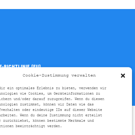
E-RICHTLINIE (EU)
Cookie-Zustimmung verwalten
dir ein optimales Erlebnis zu bieten, verwenden wir
hnologien wie Cookies, um Geräteinformationen zu
ichern und/oder darauf zuzugreifen. Wenn du diesen
hnologien zustimmst, können wir Daten wie das
fverhalten oder eindeutige IDs auf dieser Website
arbeiten. Wenn du deine Zustimmung nicht erteilst
r zurückziehst, können bestimmte Merkmale und
ktionen beeinträchtigt werden.