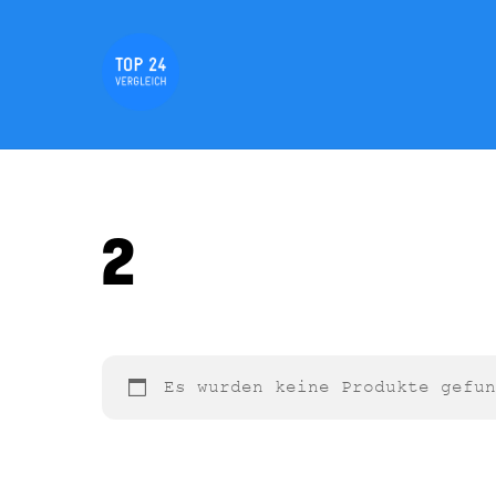
Skip
to
content
2
Es wurden keine Produkte gefun