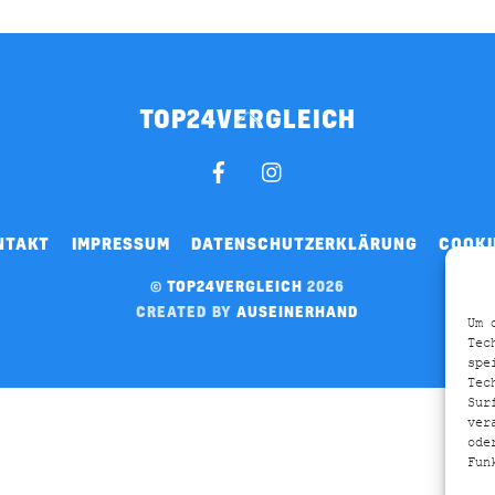
TOP24VERGLEICH
BACK
TO
FACEBOOK
INSTAGRAM
TOP
NTAKT
IMPRESSUM
DATENSCHUTZERKLÄRUNG
COOKI
©
TOP24VERGLEICH
2026
CREATED BY
AUSEINERHAND
Um 
Tec
spe
Tec
Sur
ver
ode
Fun