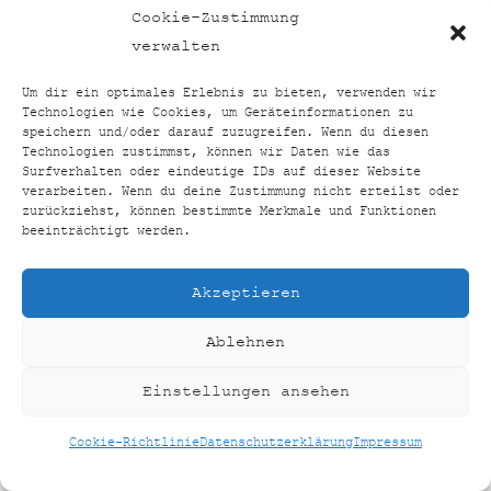
TOP24VERGLEICH
BACK
Cookie-Zustimmung
TO
FACEBOOK
INSTAGRAM
verwalten
TOP
Um dir ein optimales Erlebnis zu bieten, verwenden wir
Technologien wie Cookies, um Geräteinformationen zu
HOME
SHOP
KONTAKT
IMPRESSUM
speichern und/oder darauf zuzugreifen. Wenn du diesen
Technologien zustimmst, können wir Daten wie das
DATENSCHUTZERKLÄRUNG
Surfverhalten oder eindeutige IDs auf dieser Website
COOKIE-RICHTLINIE (EU)
verarbeiten. Wenn du deine Zustimmung nicht erteilst oder
zurückziehst, können bestimmte Merkmale und Funktionen
©
TOP24VERGLEICH
2026
beeinträchtigt werden.
CREATED BY
AUSEINERHAND
Akzeptieren
Ablehnen
Einstellungen ansehen
Cookie-Richtlinie
Datenschutzerklärung
Impressum