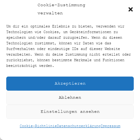
Mehr
Cookie-Zustimmung
verwalten
Um dir ein optimales Erlebnis zu bieten, verwenden wir
Technologien wie Cookies, um Geräteinformationen zu
speichern und/oder darauf zuzugreifen. Wenn du diesen
TOP24VERGLEICH
BACK
Technologien zustimmst, können wir Daten wie das
TO
Surfverhalten oder eindeutige IDs auf dieser Website
FACEBOOK
INSTAGRAM
verarbeiten. Wenn du deine Zustimmung nicht erteilst oder
TOP
zurückziehst, können bestimmte Merkmale und Funktionen
beeinträchtigt werden.
HOME
SHOP
KONTAKT
IMPRESSUM
Akzeptieren
DATENSCHUTZERKLÄRUNG
COOKIE-RICHTLINIE (EU)
Ablehnen
©
TOP24VERGLEICH
2026
Einstellungen ansehen
CREATED BY
AUSEINERHAND
Cookie-Richtlinie
Datenschutzerklärung
Impressum