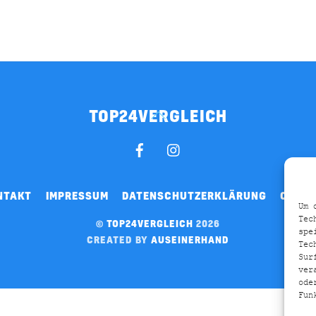
TOP24VERGLEICH
BACK
TO
FACEBOOK
INSTAGRAM
TOP
NTAKT
IMPRESSUM
DATENSCHUTZERKLÄRUNG
COOKI
Um 
Tec
©
TOP24VERGLEICH
2026
spe
CREATED BY
AUSEINERHAND
Tec
Sur
ver
ode
Fun