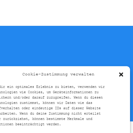
Cookie-Zustimmung verwalten
E-RICHTLINIE (EU)
dir ein optimales Erlebnis zu bieten, verwenden wir
hnologien wie Cookies, um Geräteinformationen zu
ichern und/oder darauf zuzugreifen. Wenn du diesen
hnologien zustimmst, können wir Daten wie das
fverhalten oder eindeutige IDs auf dieser Website
arbeiten. Wenn du deine Zustimmung nicht erteilst
r zurückziehst, können bestimmte Merkmale und
ktionen beeinträchtigt werden.