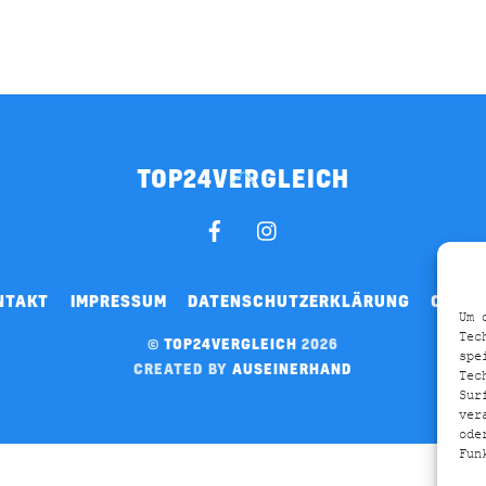
TOP24VERGLEICH
BACK
TO
FACEBOOK
INSTAGRAM
TOP
NTAKT
IMPRESSUM
DATENSCHUTZERKLÄRUNG
COOKI
Um 
Tec
©
TOP24VERGLEICH
2026
spe
CREATED BY
AUSEINERHAND
Tec
Sur
ver
ode
Fun