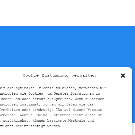
Cookie-Zustimmung verwalten
E-RICHTLINIE (EU)
dir ein optimales Erlebnis zu bieten, verwenden wir
hnologien wie Cookies, um Geräteinformationen zu
ichern und/oder darauf zuzugreifen. Wenn du diesen
hnologien zustimmst, können wir Daten wie das
fverhalten oder eindeutige IDs auf dieser Website
arbeiten. Wenn du deine Zustimmung nicht erteilst
r zurückziehst, können bestimmte Merkmale und
ktionen beeinträchtigt werden.