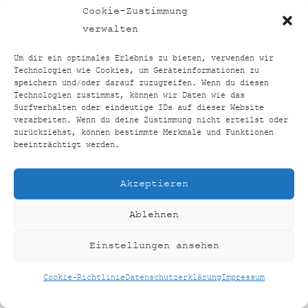
TOP24VERGLEICH
BACK
Cookie-Zustimmung
TO
FACEBOOK
INSTAGRAM
verwalten
TOP
Um dir ein optimales Erlebnis zu bieten, verwenden wir
Technologien wie Cookies, um Geräteinformationen zu
HOME
SHOP
KONTAKT
IMPRESSUM
speichern und/oder darauf zuzugreifen. Wenn du diesen
Technologien zustimmst, können wir Daten wie das
DATENSCHUTZERKLÄRUNG
Surfverhalten oder eindeutige IDs auf dieser Website
COOKIE-RICHTLINIE (EU)
verarbeiten. Wenn du deine Zustimmung nicht erteilst oder
zurückziehst, können bestimmte Merkmale und Funktionen
©
TOP24VERGLEICH
2026
beeinträchtigt werden.
CREATED BY
AUSEINERHAND
Akzeptieren
Ablehnen
Einstellungen ansehen
Cookie-Richtlinie
Datenschutzerklärung
Impressum