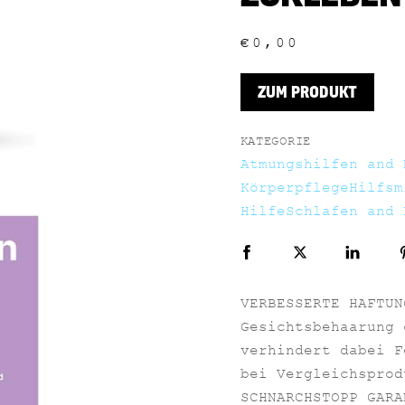
€
0,00
ZUM PRODUKT
KATEGORIE
Atmungshilfen and 
Körperpflege
Hilfsm
Hilfe
Schlafen and 
VERBESSERTE HAFTUN
Gesichtsbehaarung 
verhindert dabei F
bei Vergleichsprod
SCHNARCHSTOPP GARA