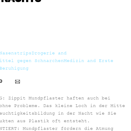
Nasenstrips
Drogerie and
ittel gegen Schnarchen
Medizin and Erste
Beruhigung
G: Zippit Mundpflaster haften auch bei
ohne Probleme. Das kleine Loch in der Mitte
euchtigkeitsbildung in der Nacht wie Sie
ukten aus Plastik oft entsteht.
NTIERT: Mundpflaster fördern die Atmung